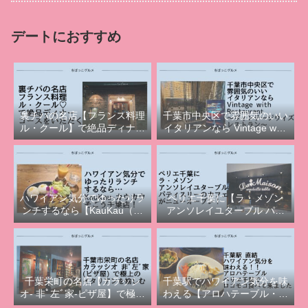
デートにおすすめ
裏チバの名店【フランス料理
千葉市中央区で雰囲気のいい
ル・クール】で絶品ディナー
イタリアンなら Vintage with
コースをいただく
Restaurant（ヴィンテージウ
ィズレストラン）！
ハワイアン気分でゆったりラ
ペリエ千葉に【ラ・メゾン
ンチするなら【KauKau（カ
アンソレイユターブル パテ
ウカウ）そごう千葉店】
ィスリー】のカフェがニュー
オープン！
千葉栄町の名店【カラッシ
千葉駅でハワイアン気分を味
オ‐ 非ﾟ左ﾞ家‐ピザ屋】で極上
わえる【アロハテーブル・ペ
イタリアンを愉しむ
リエ千葉】でロコモコ食べて