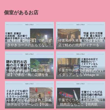
きた！
個室があるお店
日本料理【和か葉】で絶品す
特選和牛大将軍・千葉富士見
きやきコースのおもてなし！
店で軽めの焼肉ディナーを食
べてきました！
隠れ家的お店【梅の花千葉
千葉市中央区で雰囲気のいい
店】で懐石・梅の花膳を食べ
イタリアンなら Vintage with
てきました！
Restaurant（ヴィンテージウ
ィズレストラン）！
ぐるナイでも紹介された京成
千葉でくつろげる個室完備の
ホテルミラマーレの【中国料
焼肉店ならここ【焼肉凱旋
理 景山】で食べる本格中華
門・高品店】