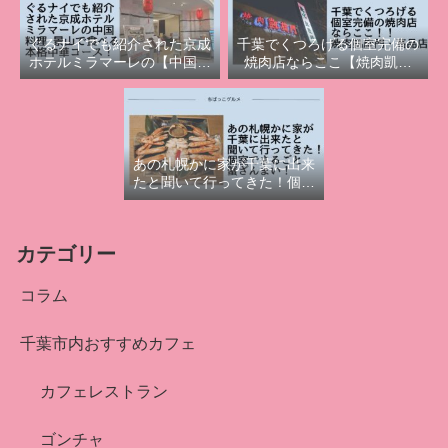
ぐるナイでも紹介された京成
千葉でくつろげる個室完備の
ホテルミラマーレの【中国料
焼肉店ならここ【焼肉凱旋
理 景山】で食べる本格中華
門・高品店】
コース！
あの札幌かに家が千葉に出来
たと聞いて行ってきた！個室
でまるごと蟹ざんまい！
カテゴリー
コラム
千葉市内おすすめカフェ
カフェレストラン
ゴンチャ