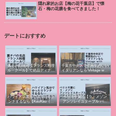
隠れ家的お店【梅の花千葉店】で懐
石・梅の花膳を食べてきました！
デートにおすすめ
裏チバの名店【フランス料理
千葉市中央区で雰囲気のいい
ル・クール】で絶品ディナー
イタリアンなら Vintage with
コースをいただく
Restaurant（ヴィンテージウ
ィズレストラン）！
ハワイアン気分でゆったりラ
ペリエ千葉に【ラ・メゾン
ンチするなら【KauKau（カ
アンソレイユターブル パテ
ウカウ）そごう千葉店】
ィスリー】のカフェがニュー
オープン！