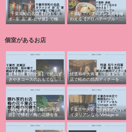
千葉栄町の名店【カラッシ
千葉駅でハワイアン気分を味
オ‐ 非ﾟ左ﾞ家‐ピザ屋】で極上
わえる【アロハテーブル・ペ
イタリアンを愉しむ
リエ千葉】でロコモコ食べて
きた！
個室があるお店
日本料理【和か葉】で絶品す
特選和牛大将軍・千葉富士見
きやきコースのおもてなし！
店で軽めの焼肉ディナーを食
べてきました！
隠れ家的お店【梅の花千葉
千葉市中央区で雰囲気のいい
店】で懐石・梅の花膳を食べ
イタリアンなら Vintage with
てきました！
Restaurant（ヴィンテージウ
ィズレストラン）！